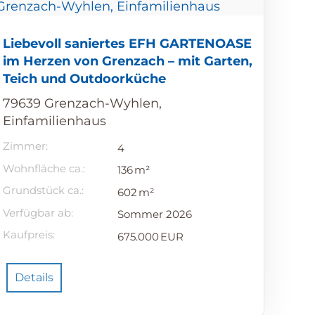
Liebevoll saniertes EFH GARTENOASE
im Herzen von Grenzach – mit Garten,
Teich und Outdoorküche
79639 Grenzach-Wyhlen,
Einfamilienhaus
Zimmer:
4
Wohnfläche ca.:
136 m²
Grund­stück ca.:
602 m²
Verfügbar ab:
Sommer 2026
Kaufpreis:
675.000 EUR
Details