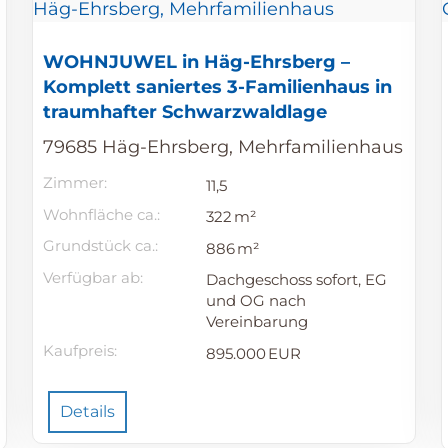
WOHNJUWEL in Häg-Ehrsberg –
Komplett saniertes 3-Familienhaus in
traumhafter Schwarzwaldlage
79685 Häg-Ehrsberg, Mehrfamilienhaus
Zimmer:
11,5
Wohnfläche ca.:
322 m²
Grund­stück ca.:
886 m²
Verfügbar ab:
Dachgeschoss sofort, EG
und OG nach
Vereinbarung
Kaufpreis:
895.000 EUR
Details