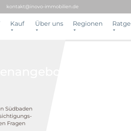
kontakt@inovo-immobilien.de
Kauf
Über uns
Regionen
Ratge
ien­angebot
in Südbaden
sichtigungs­
hen Fragen