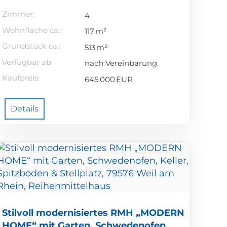
Zimmer:
4
Wohnfläche ca.:
117 m²
Grund­stück ca.:
513 m²
Verfügbar ab:
nach Vereinbarung
Kaufpreis:
645.000 EUR
Details
Stilvoll modernisiertes RMH „MODERN
HOME“ mit Garten, Schwedenofen,