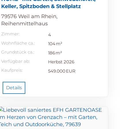
Keller, Spitzboden & Stellplatz
79576 Weil am Rhein,
Reihenmittelhaus
Zimmer:
4
Wohnfläche ca.:
104 m²
Grund­stück ca.:
186 m²
Verfügbar ab:
Herbst 2026
Kaufpreis:
549.000 EUR
Details