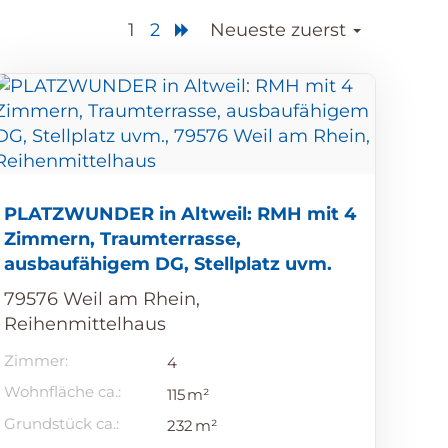
1
2
Neueste zuerst
PLATZWUNDER in Altweil: RMH mit 4
Zimmern, Traumterrasse,
ausbaufähigem DG, Stellplatz uvm.
79576 Weil am Rhein,
Reihenmittelhaus
Zimmer:
4
Wohnfläche ca.:
115 m²
Grund­stück ca.:
232 m²