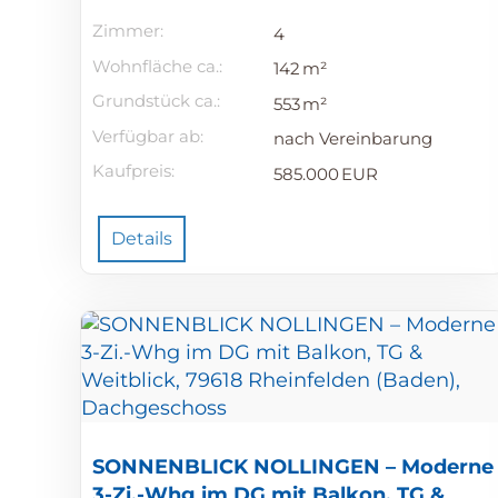
Zimmer:
4
Wohnfläche ca.:
142 m²
Grund­stück ca.:
553 m²
Verfügbar ab:
nach Vereinbarung
Kaufpreis:
585.000 EUR
Details
SONNENBLICK NOLLINGEN – Moderne
3-Zi.-Whg im DG mit Balkon, TG &