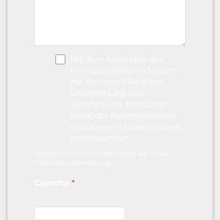
Mit dem Absenden des
Formulars erklären Sie sich
mit der verschlüsselten
Übermittlung und
Verarbeitung Ihrer Daten
sowie der Kommunikation
mit unserem Unternehmen
einverstanden.
D
Weitere Informationen finden Sie in der
a
Datenschutzerklärung
.
t
Captcha
*
e
n
=
s
c