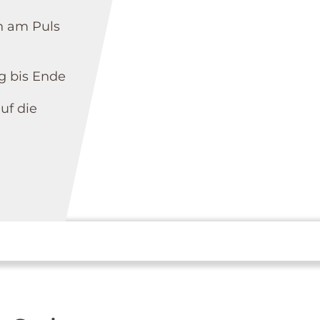
 am Puls
g bis Ende
uf die