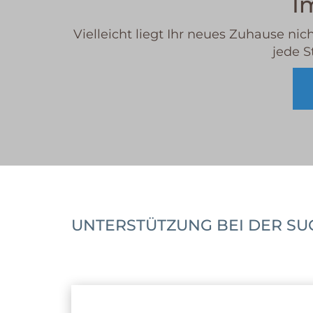
I
Vielleicht liegt Ihr neues Zuhause ni
jede S
UNTERSTÜTZUNG BEI DER SUC