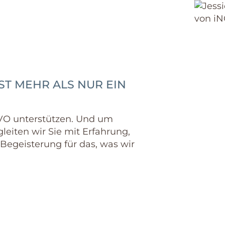
enmaklerinnen
ung
JESS
gepr. I
IST MEHR ALS NUR EIN
+49 
NOVO unterstützen. Und um
leiten wir Sie mit Erfahrung,
egeisterung für das, was wir