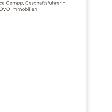
ICA GEMPP
mmobilienfach­wirtin der IHK
7621 915 74 70