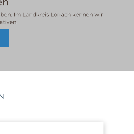
en
neben. Im Landkreis Lörrach kennen wir
ativen.
EN