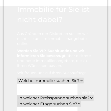
Immobilie für Sie ist
nicht dabei?
Aus Gründen der Diskretion stellen wir
nicht alle unsere Immobilien­angebote
online.
Werden Sie VIP-Suchkunde und wir
informieren Sie bevorzugt
über diskrete
und neue Immobilien­angebote, die zu
Ihren Wünschen passen.
Wir freuen uns auf Ihren Suchauftrag!
Wohnfläche
im m²?
*