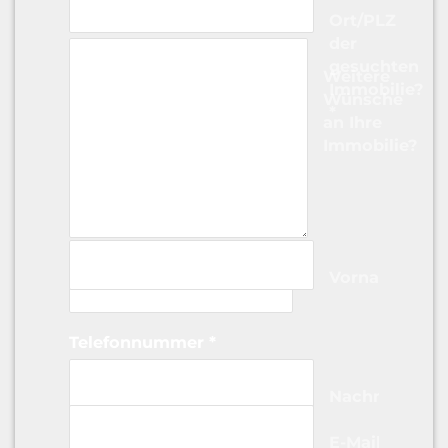
Ort/PLZ
der
gesuchten
Weitere
Immobilie?
Wünsche
*
an Ihre
Immobilie?
Vorname
Telefonnummer
*
Nachname
E-Mail-