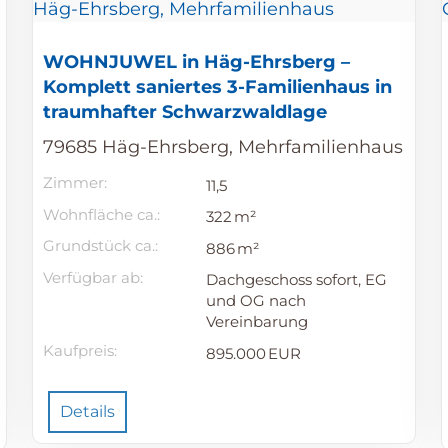
WOHNJUWEL in Häg-Ehrsberg –
Komplett saniertes 3-Familienhaus in
traumhafter Schwarzwaldlage
79685 Häg-Ehrsberg, Mehrfamilienhaus
Zimmer:
11,5
Wohnfläche ca.:
322 m²
Grund­stück ca.:
886 m²
Verfügbar ab:
Dachgeschoss sofort, EG
und OG nach
Vereinbarung
Kaufpreis:
895.000 EUR
Details