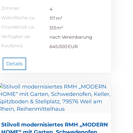
Zimmer:
4
Wohnfläche ca.:
117 m²
Grund­stück ca.:
513 m²
Verfügbar ab:
nach Vereinbarung
Kaufpreis:
645.000 EUR
Details
Stilvoll modernisiertes RMH „MODERN
HOME“ mit Garten, Schwedenofen,