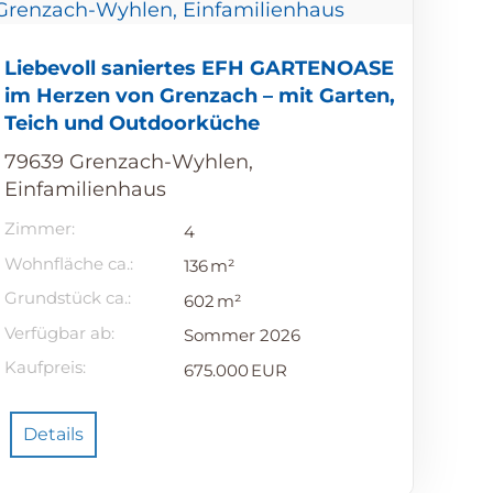
Liebevoll saniertes EFH GARTENOASE
im Herzen von Grenzach – mit Garten,
Teich und Outdoorküche
79639 Grenzach-Wyhlen,
Einfamilienhaus
Zimmer:
4
Wohnfläche ca.:
136 m²
Grund­stück ca.:
602 m²
Verfügbar ab:
Sommer 2026
Kaufpreis:
675.000 EUR
Details