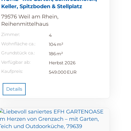
Keller, Spitzboden & Stellplatz
79576 Weil am Rhein,
Reihenmittelhaus
Zimmer:
4
Wohnfläche ca.:
104 m²
Grund­stück ca.:
186 m²
Verfügbar ab:
Herbst 2026
Kaufpreis:
549.000 EUR
Details