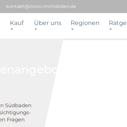
kontakt@inovo-immobilien.de
Kauf
Über uns
Regionen
Ratge
ien­angebot
in Südbaden
sichtigungs­
hen Fragen