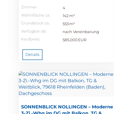
Zimmer:
4
Wohnfläche ca.:
142 m²
Grund­stück ca.:
553 m²
Verfügbar ab:
nach Vereinbarung
Kaufpreis:
585.000 EUR
Details
SONNENBLICK NOLLINGEN – Moderne
3-Zi.-Whg im DG mit Balkon, TG &