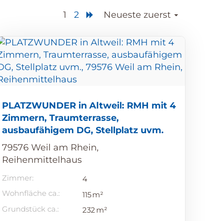
1
2
Neueste zuerst
PLATZWUNDER in Altweil: RMH mit 4
Zimmern, Traumterrasse,
ausbaufähigem DG, Stellplatz uvm.
79576 Weil am Rhein,
Reihenmittelhaus
Zimmer:
4
Wohnfläche ca.:
115 m²
Grund­stück ca.:
232 m²