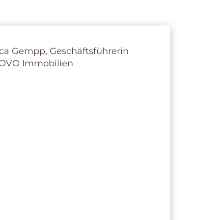
ICA GEMPP
mmobilienfach­wirtin der IHK
rin der iNOVO Gempp Immobilien
7621 915 74 70