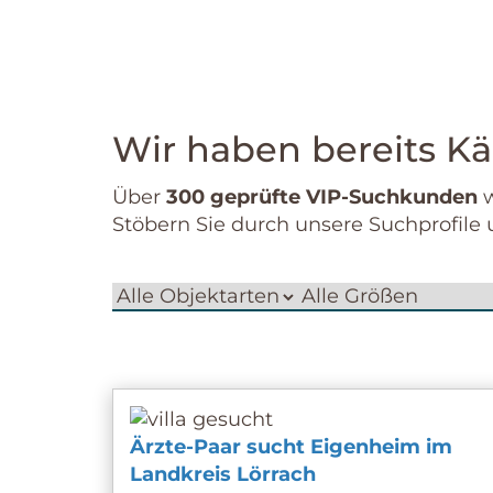
Wir haben bereits Kä
Über
300 geprüfte VIP-Suchkunden
w
Stöbern Sie durch unsere Suchprofile u
Objektart
Zimmer
Budget
(mind.)
(mind.)
Ärzte-Paar sucht Eigenheim im
Landkreis Lörrach