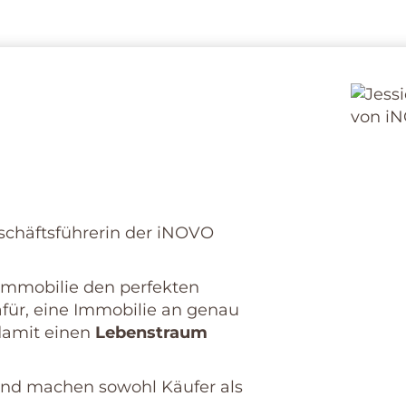
p
 für Steinen
JESS
gepr. I
schäftsführerin der iNOVO
Inhabe
GmbH
+49 
e Immobilie den perfekten
afür, eine Immobilie an genau
 damit einen
Lebenstraum
s und machen sowohl Käufer als