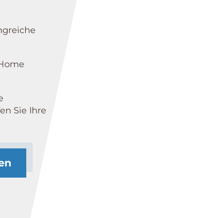
ngreiche
Home
e
n Sie Ihre
ten