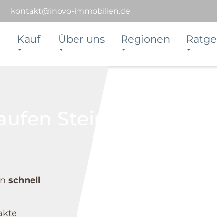
kontakt@inovo-immobilien.de
Kauf
Über uns
Regionen
Ratge
aufen Steinen
en
schnell
akte