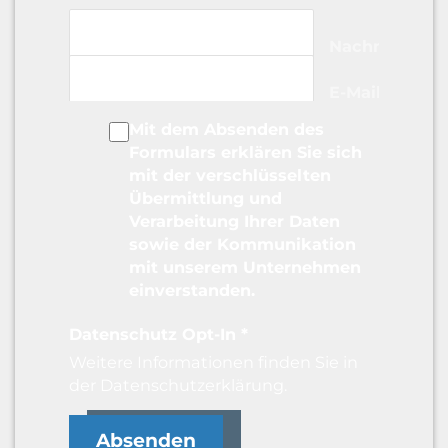
Nachname
E-Mail-
Adresse
Mit dem Absenden des
Formulars erklären Sie sich
mit der verschlüsselten
Übermittlung und
Verarbeitung Ihrer Daten
sowie der Kommunikation
mit unserem Unternehmen
einverstanden.
Datenschutz Opt-In
*
Weitere Informationen finden Sie in
der
Datenschutzerklärung
.
Absenden