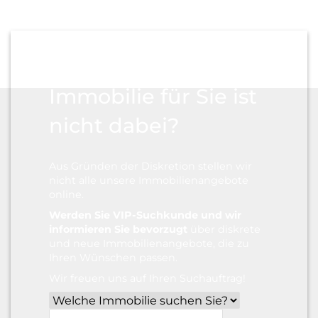
Die passende
Immobilie für Sie ist
nicht dabei?
Aus Gründen der Diskretion stellen wir
nicht alle unsere Immobilien­angebote
online.
Werden Sie VIP-Suchkunde und wir
informieren Sie bevorzugt
über diskrete
und neue Immobilien­angebote, die zu
Ihren Wünschen passen.
Wir freuen uns auf Ihren Suchauftrag!