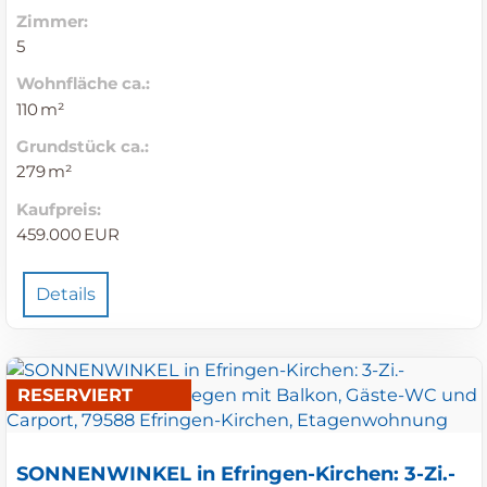
Zimmer:
5
Wohnfläche ca.:
110 m²
Grund­stück ca.:
279 m²
Kaufpreis:
459.000 EUR
Details
RESERVIERT
SONNENWINKEL in Efringen-Kirchen: 3-Zi.-