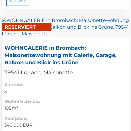
RESERVIERT
WOHNGALERIE in Brombach:
Maisonettewohnung mit Galerie, Garage,
Balkon und Blick ins Grüne
79541 Lörrach, Maisonette
Zimmer:
3
Wohnfläche ca.:
105 m²
Kaufpreis:
340.000 EUR