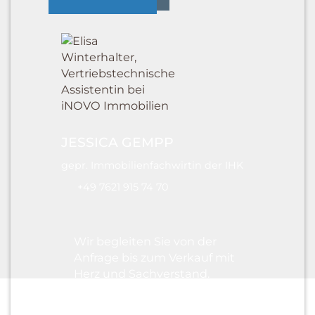
JESSICA GEMPP
gepr. Immobilienfachwirtin der IHK
+49 7621 915 74 70
Wir begleiten Sie von der
Anfrage bis zum Verkauf mit
Herz und Sachverstand.