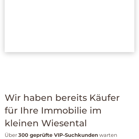
JESSICA GEMPP
gepr. Immobilienfach­wirtin der IHK
Inhaberin der iNOVO Gempp Immobilien
GmbH
+49 7621 915 74 70
Wir haben bereits Käufer
für Ihre Immobilie im
kleinen Wiesental
Über
300 geprüfte VIP-Suchkunden
warten