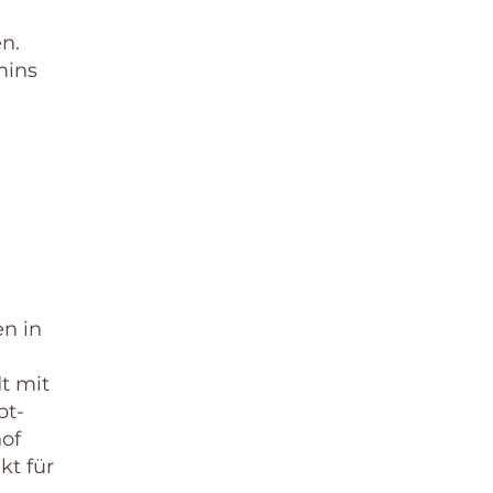
n.
mins
e
n in
t mit
pt-
hof
kt für