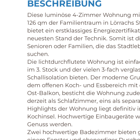
BESCHREIBUNG
Diese luminöse 4-Zimmer Wohnung mit i
126 qm der Familientraum in Lörrachs 
bietet ein erstklassiges Energiezertifik
neuesten Stand der Technik. Somit ist di
Senioren oder Familien, die das Stadt
suchen.
Die lichtdurchflutete Wohnung ist einfac
im 3. Stock und der vielen 3-fach verg
Schallisolation bieten. Der moderne Gr
dem offenen Koch- und Essbereich mit
Ost-Balkon, besticht die Wohnung zud
derzeit als Schlafzimmer, eins als sepa
Highlights der Wohnung liegt definitiv
Kochinsel. Hochwertige Einbaugeräte w
Genuss werden.
Zwei hochwertige Badezimmer bieten g