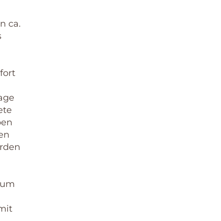
n ca.
s
fort
Lage
ete
ben
en
erden
 zum
mit