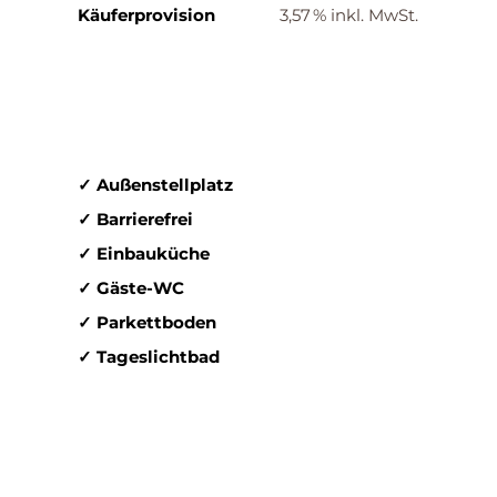
Käufer­provision
3,57 % inkl. MwSt.
✓ Außenstellplatz
✓ Barrierefrei
✓ Einbauküche
✓ Gäste-WC
✓ Parkettboden
✓ Tageslichtbad