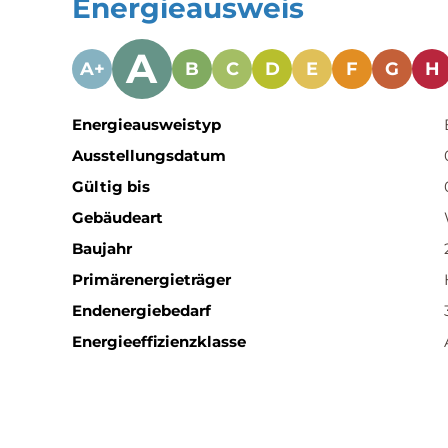
Energieausweis
A
A+
B
C
D
E
F
G
H
Energieausweistyp
Ausstellungsdatum
Gültig bis
Gebäudeart
Baujahr
Primärenergieträger
Endenergie­bedarf
Energie­effizienz­klasse