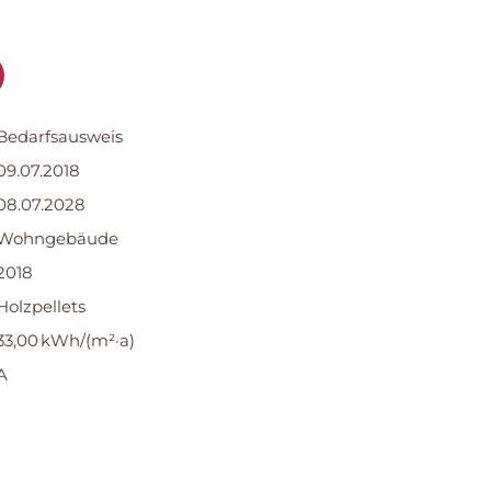
Bedarfs­ausweis
09.07.2018
08.07.2028
Wohngebäude
2018
Holzpellets
33,00 kWh/(m²·a)
A