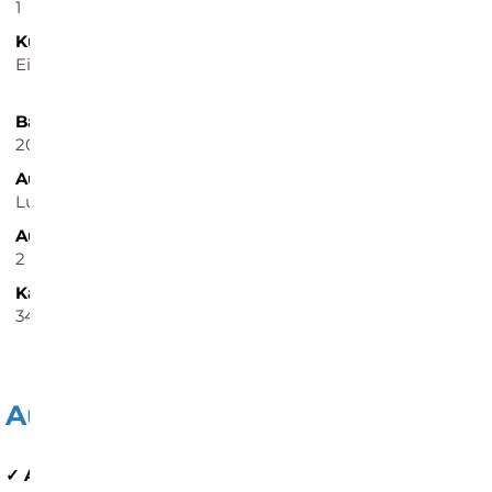
1
1
Küche
Wesentlicher
Einbauküche
Energieträger
Strom
Baujahr
Zustand
2018
neuwertig
Ausstattung
Bodenbelag
Luxus
Fliesen
Außen­stellplätze
Käufer­provision
2
3,57 % inkl. MWST
Kaufpreis
349.000 EUR
Ausstattung / Merkmale
✓ Abstellraum
✓ Außenstellplatz