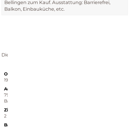
Bellingen zum Kauf. Ausstattung: Barrierefrei,
Balkon, Einbauküche, etc.
REFERENZ
Dieses Objekt wurde bereits erfolgreich vermittelt.
Objekt-ID
Objekttypen
1941781
Etagenwohnung, Wohnung
Adresse
Wohnfläche ca.
79415 Bad Bellingen
78,36 m²
Baden-Württemberg
Zimmer
Schlafzimmer
2
1
Badezimmer
Balkone