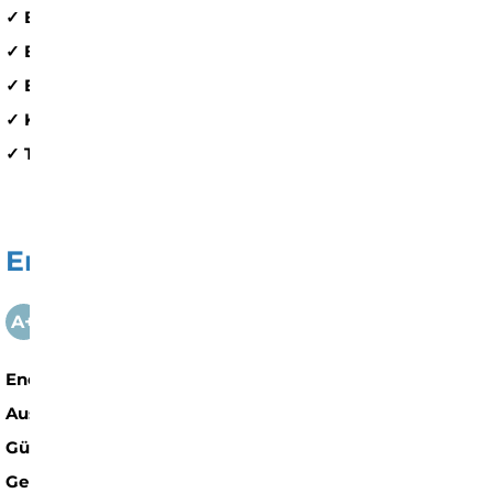
✓ Badewanne
✓ Balkon
✓ Barrierefrei
✓ Dusche
✓ Einbauküche
✓ Fliesenboden
✓ Keller
✓ Personenaufzug
✓ Tageslichtbad
✓ Tiefgarage
Energieausweis
A
A+
B
C
D
E
F
G
H
Energieausweistyp
Bedarfs­ausweis
Ausstellungsdatum
15.08.2019
Gültig bis
15.08.2029
Gebäudeart
Wohngebäude