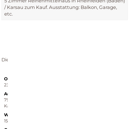
5 Zimmer Reihenmittelhaus in Rheinfelden (Baden)
/ Karsau zum Kauf. Ausstattung: Balkon, Garage,
etc.
REFERENZ
Dieses Objekt wurde bereits erfolgreich vermittelt.
Objekt-ID
Objekttypen
231
Haus, Reihenmittelhaus
Adresse
Etagen im Haus
79618 Rheinfelden (Baden) /
2
Karsau
Wohnfläche ca.
Nutzfläche ca.
154 m²
14,30 m²