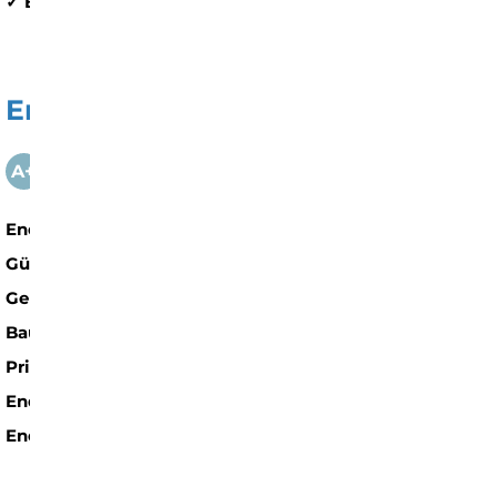
✓ Balkon
✓ Garage
Energieausweis
G
A+
A
B
C
D
E
F
H
Energieausweistyp
Bedarfs­ausweis
Gültig bis
17.05.2033
Gebäudeart
Wohngebäude
Baujahr
1971
Primärenergieträger
Öl
Endenergie­bedarf
214,70 kWh/(m²·a)
Energie­effizienz­klasse
G