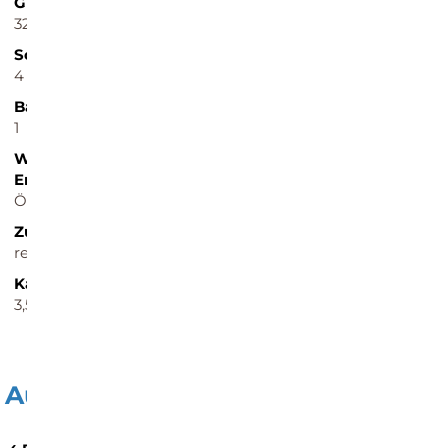
Grund­stück ca.
Zimmer
324 m²
5
Schlafzimmer
Badezimmer
4
2
Balkone
Heizungsart
1
Zentralheizung
Wesentlicher
Baujahr
Energieträger
1971
Öl
Zustand
Garagen­stellplatz
renovierungsbedürftig
1 Stellplatz
Käufer­provision
3,57 % inkl. MwSt.
Ausstattung / Merkmale