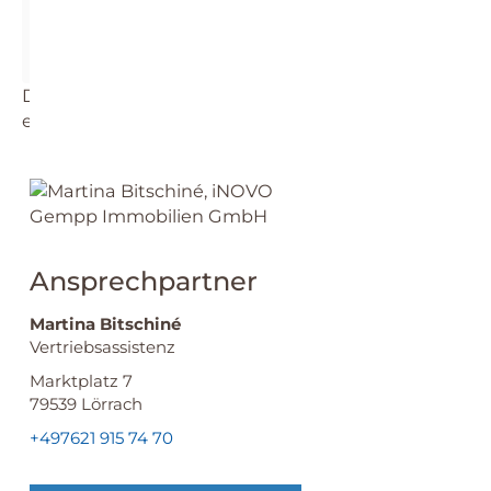
Die dargestellte Position der Immobilie ist nur
eine ungefähre Angabe.
Ansprechpartner
Martina Bitschiné
Vertriebsassistenz
Marktplatz 7
79539
Lörrach
+497621 915 74 70