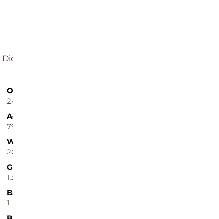
REFERENZ
Dieses Objekt wurde bereits erfolgreich vermittelt.
Objekt-ID
Objekttypen
245
Einfamilienhaus, Haus
Adresse
Etagen im Haus
79585 Steinen
3
Wohnfläche ca.
Nutzfläche ca.
203 m²
38 m²
Grund­stück ca.
Zimmer
1.330 m²
5
Badezimmer
Heizungsart
1
Fußbodenheizung
Baujahr
Käufer­provision